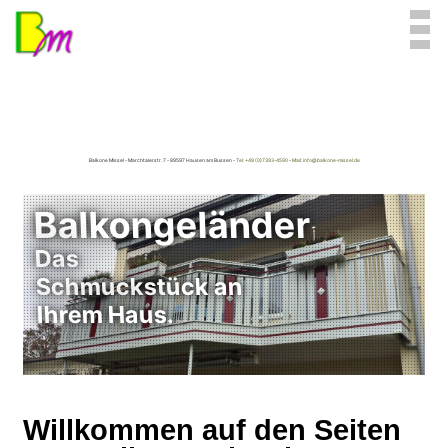
Balkone Missel - Marchtalerstr. 7 - 89597 Hausen am Bussen -
Tel: +49 (0)7393-4590
-
Mail: info@balkone-missel.de
Balkongeländer
Das
Schmuckstück an
Ihrem Haus.
Willkommen auf den Seiten