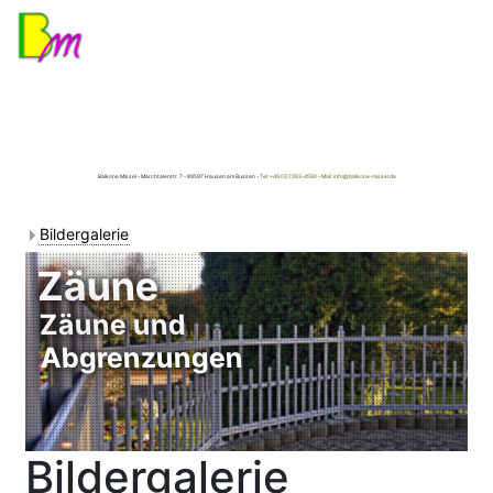
Balkone Missel - Marchtalerstr. 7 - 89597 Hausen am Bussen -
Tel: +49 (0)7393-4590
-
Mail: info@balkone-missel.de
Bildergalerie
Zäune
Zäune und
Abgrenzungen
Bildergalerie