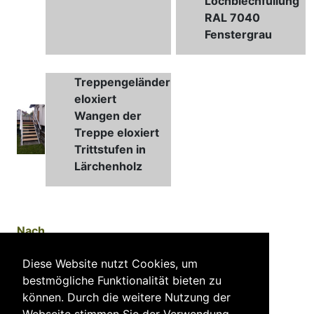
Lochblechfüllung
RAL 7040
Fenstergrau
Treppengeländer
eloxiert
Wangen der
Treppe eloxiert
Trittstufen in
Lärchenholz
Nach
oben
Diese Website nutzt Cookies, um
bestmögliche Funktionalität bieten zu
können. Durch die weitere Nutzung der
Webseite stimmen Sie der Verwendung