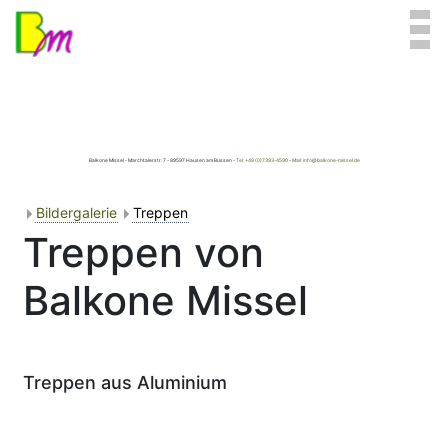
Balkone Missel - Marchtalerstr. 7 - 89597 Hausen am Bussen -
Tel: +49 (0)7393-4590
-
Mail: info@balkone-missel.de
Bildergalerie
Treppen
Treppen von
Balkone Missel
Treppen aus Aluminium